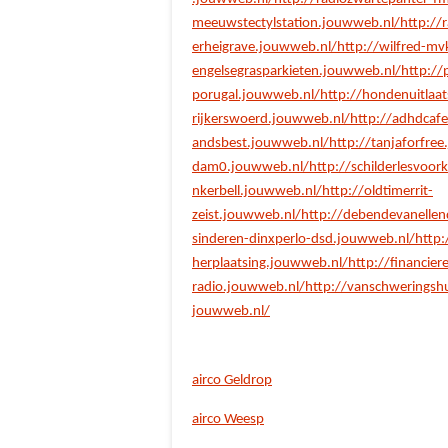
meeuwstectylstation.jouwweb.nl/
http://
erheigrave.jouwweb.nl/
http://wilfred-mv
engelsegrasparkieten.jouwweb.nl/
http://
porugal.jouwweb.nl/
http://hondenuitlaat
rijkerswoerd.jouwweb.nl/
http://adhdcaf
andsbest.jouwweb.nl/
http://tanjaforfre
dam0.jouwweb.nl/
http://schilderlesvoo
nkerbell.jouwweb.nl/
http://oldtimerrit-
zeist.jouwweb.nl/
http://debendevanelle
sinderen-dinxperlo-dsd.jouwweb.nl/
http:
herplaatsing.jouwweb.nl/
http://financie
radio.jouwweb.nl/
http://vanschweringsh
jouwweb.nl/
airco Geldrop
airco Weesp