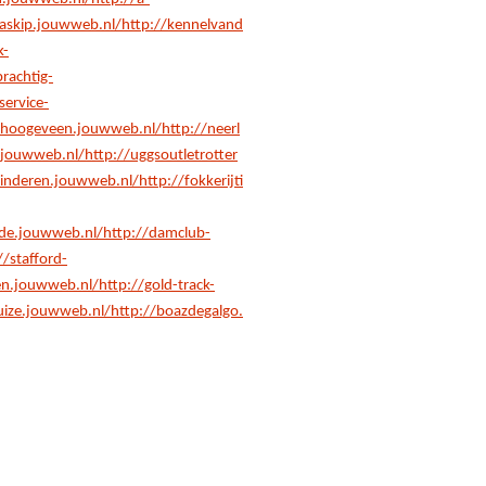
raskip.jouwweb.nl/
http://kennelvand
k-
prachtig-
service-
ehoogeveen.jouwweb.nl/
http://neerl
e.jouwweb.nl/
http://uggsoutletrotter
rkinderen.jouwweb.nl/
http://fokkerijti
nde.jouwweb.nl/
http://damclub-
//stafford-
ren.jouwweb.nl/
http://gold-track-
uize.jouwweb.nl/
http://boazdegalgo.