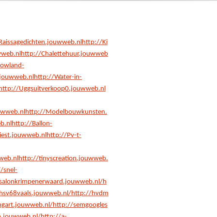
/Raissagedichten.jouwweb.nl
http://Ki
wweb.nl
http://Chalettehuur.jouwweb
Lowland-
.jouwweb.nl
http://Water-in-
http://Uggsuitverkoop0.jouwweb.nl
uwweb.nl
http://Modelbouwkunsten.
b.nl
http://Ballon-
iest.jouwweb.nl
http://Pv-t-
web.nl
http://tinyscreation.jouwweb.
//snel-
msalonkrimpenerwaard.jouwweb.nl/
h
/hsv68vaals.jouwweb.nl/
http://hvdm
ingart.jouwweb.nl/
http://semgoogles
m.jouwweb.nl/
http://a-