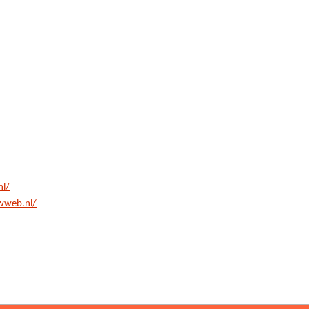
nl/
uwweb.nl/