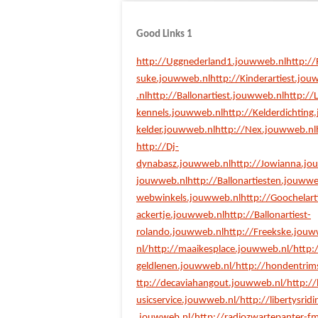
Good Links 1
http://Uggnederland1.jouwweb.nl
http:/
suke.jouwweb.nl
http://Kinderartiest.jou
.nl
http://Ballonartiest.jouwweb.nl
http://
kennels.jouwweb.nl
http://Kelderdichting
kelder.jouwweb.nl
http://Nex.jouwweb.nl
http://Dj-
dynabasz.jouwweb.nl
http://Jowianna.jo
jouwweb.nl
http://Ballonartiesten.jouwwe
webwinkels.jouwweb.nl
http://Goochelart
ackertje.jouwweb.nl
http://Ballonartiest-
rolando.jouwweb.nl
http://Freekske.jouw
nl/
http://maaikesplace.jouwweb.nl/
http:
geldlenen.jouwweb.nl/
http://hondentri
ttp://decaviahangout.jouwweb.nl/
http:/
usicservice.jouwweb.nl/
http://libertysrid
.jouwweb.nl/
http://radiozwartepanter-f